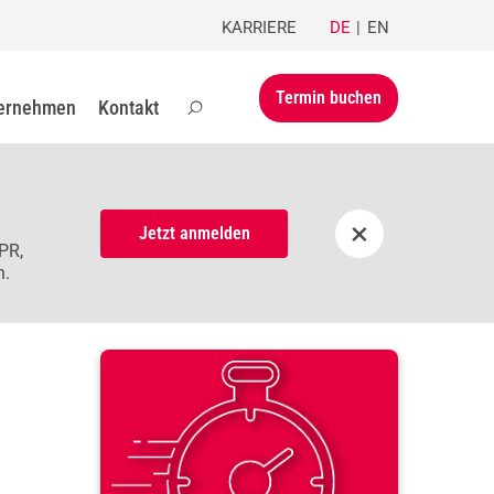
KARRIERE
DE
EN
Termin buchen
ernehmen
Kontakt
×
Jetzt anmelden
PR,
n.