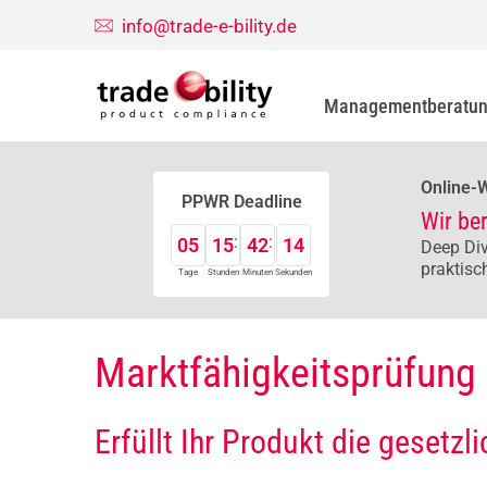
info@trade-e-bility.de
Managementberatu
Online-
PPWR Deadline
Wir be
05
15
42
13
Deep Div
praktisc
Tage
Stunden
Minuten
Sekunden
Marktfähigkeitsprüfung
Erfüllt Ihr Produkt die geset