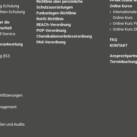
PPWR Online W
Richtlinie über persönliche
ng Schulung
Online Kurse
Schutzausrüstungen
chten Schulung
International
Funkanlagen-Richtlinie
Online Kurs
RoHS-Richtlinie
r die
Online Kurs P
REACh-Verordnung
herheit
Online Kurs E
POP-Verordnung
l Service
Chemikalienverbotsverordnung
FAQ
PAK-Verordnung
verantwortung
KONTAKT
g (EU)
Ansprechpartn
Terminbuchung
rtifizierungen
anagement
len und Audits