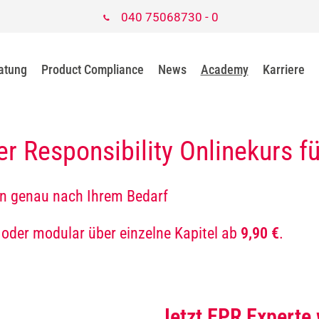
040 75068730 - 0
atung
Product Compliance
News
Academy
Karriere
r Responsibility Onlinekurs f
en genau nach Ihrem Bedarf
oder modular über einzelne Kapitel ab
9,90 €
.
Jetzt EPR Experte