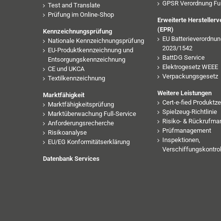
GPSR Verordnung Ful
Test and Translate
Prüfung im Online-Shop
Erweiterte Hersteller
(EPR)
Kennzeichnungsprüfung
EU Batterieverordnun
Nationale Kennzeichnungsprüfung
2023/1542
EU-Produktkennzeichnung und
BattDG Service
Entsorgungskennzeichnung
Elektrogesetz WEEE
CE und UKCA
Verpackungsgesetz
Textilkennzeichnung
Weitere Leistungen
Marktfähigkeit
Cert-e-fied Produktze
Marktfähigkeitsprüfung
Spielzeug-Richtlinie
Marktüberwachung Full-Service
Risiko- & Rückrufm
Anforderungsrecherche
Prüfmanagement
Risikoanalyse
Inspektionen,
EU/EG Konformitätserklärung
Verschiffungskontrol
Datenbank Services