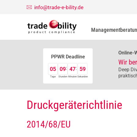
info@trade-e-bility.de
Managementberatu
Online-
PPWR Deadline
Wir be
05
09
47
58
Deep Div
praktisc
Tage
Stunden
Minuten
Sekunden
Druckgeräterichtlinie
2014/68/EU