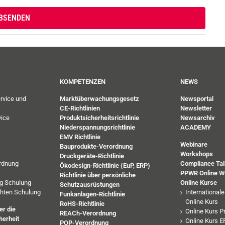
KOMPETENZEN
NEWS
rvice und
Marktüberwachungsgesetz
Newsportal
CE-Richtlinien
Newsletter
ice
Produktsicherheitsrichtlinie
Newsarchiv
Niederspannungsrichtlinie
ACADEMY
EMV Richtlinie
Webinare
Bauprodukte-Verordnung
Workshops
Druckgeräte-Richtlinie
rdnung
Compliance Tal
Ökodesign-Richtlinie (EuP, ERP)
PPWR Online W
Richtlinie über persönliche
ng Schulung
Online Kurse
Schutzausrüstungen
chten Schulung
International
Funkanlagen-Richtlinie
Online Kurs
RoHS-Richtlinie
r die
Online Kurs P
REACh-Verordnung
herheit
Online Kurs E
POP-Verordnung