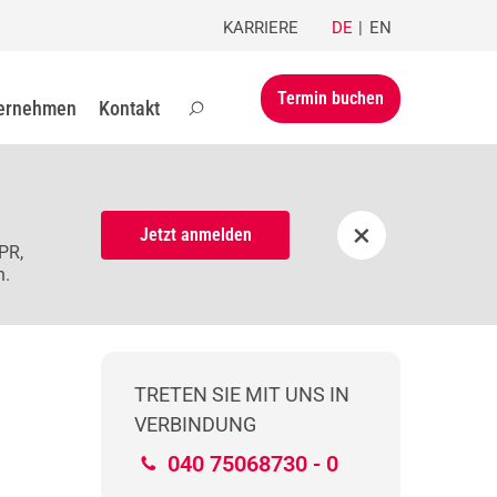
KARRIERE
DE
EN
Termin buchen
ernehmen
Kontakt
×
Jetzt anmelden
PR,
n.
TRETEN SIE MIT UNS IN
VERBINDUNG
040 75068730 - 0