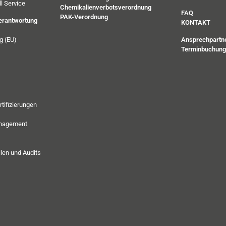
l Service
Chemikalienverbotsverordnung
FAQ
PAK-Verordnung
verantwortung
KONTAKT
g (EU)
Ansprechpartn
Terminbuchung
rtifizierungen
anagement
len und Audits