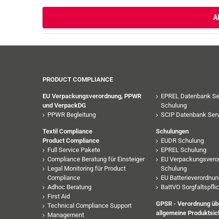
PRODUCT COMPLIANCE
EU Verpackungsverordnung, PPWR
EPREL Datenbank Se
und VerpackDG
Schulung
PPWR Begleitung
SCIP Datenbank Serv
Textil Compliance
Schulungen
Product Compliance
EUDR Schulung
Full Service Pakete
EPREL Schulung
Compliance Beratung für Einsteiger
EU Verpackungsvero
Legal Monitoring für Product
Schulung
Compliance
EU Batterieverordnu
Adhoc Beratung
BattVO Sorgfaltspfli
First Aid
GPSR - Verordnung übe
Technical Compliance Support
allgemeine Produktsic
Management