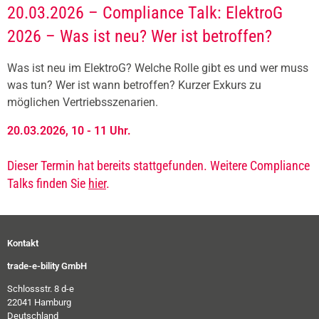
20.03.2026 – Compliance Talk: ElektroG
2026 – Was ist neu? Wer ist betroffen?
Was ist neu im ElektroG? Welche Rolle gibt es und wer muss
was tun? Wer ist wann betroffen? Kurzer Exkurs zu
möglichen Vertriebsszenarien.
20.03.2026, 10 - 11 Uhr.
Dieser Termin hat bereits stattgefunden. Weitere Compliance
Talks finden Sie
hier
.
Kontakt
trade-e-bility GmbH
Schlossstr. 8 d-e
22041 Hamburg
Deutschland