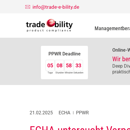
info@trade-e-bility.de
Managementber
Online-
PPWR Deadline
Wir be
05
08
58
32
Deep Div
praktisc
Tage
Stunden
Minuten
Sekunden
21.02.2025
ECHA
PPWR