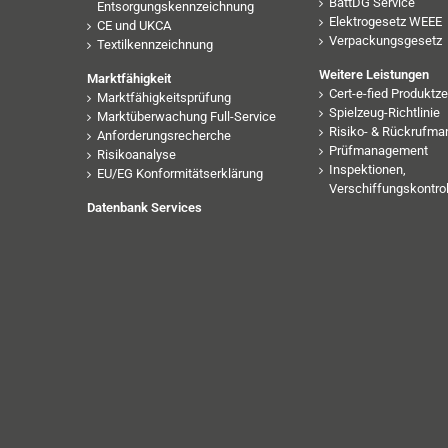
BattDG Service
Entsorgungskennzeichnung
Elektrogesetz WEEE
CE und UKCA
Verpackungsgesetz
Textilkennzeichnung
Weitere Leistungen
Marktfähigkeit
Cert-e-fied Produktze
Marktfähigkeitsprüfung
Spielzeug-Richtlinie
Marktüberwachung Full-Service
Risiko- & Rückrufm
Anforderungsrecherche
Prüfmanagement
Risikoanalyse
Inspektionen,
EU/EG Konformitätserklärung
Verschiffungskontrol
Datenbank Services