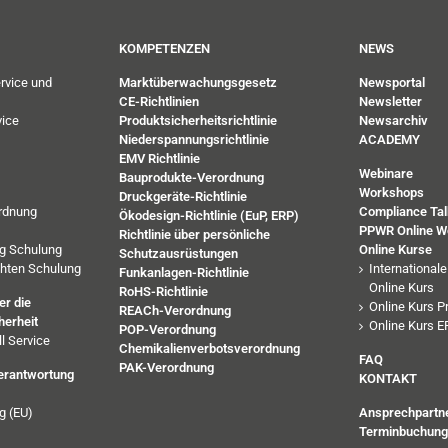
KOMPETENZEN
NEWS
rvice und
Marktüberwachungsgesetz
Newsportal
CE-Richtlinien
Newsletter
ice
Produktsicherheitsrichtlinie
Newsarchiv
Niederspannungsrichtlinie
ACADEMY
EMV Richtlinie
Webinare
Bauprodukte-Verordnung
Workshops
Druckgeräte-Richtlinie
rdnung
Compliance Tal
Ökodesign-Richtlinie (EuP, ERP)
PPWR Online W
Richtlinie über persönliche
ng Schulung
Online Kurse
Schutzausrüstungen
chten Schulung
International
Funkanlagen-Richtlinie
Online Kurs
RoHS-Richtlinie
r die
Online Kurs P
REACh-Verordnung
herheit
Online Kurs E
POP-Verordnung
l Service
Chemikalienverbotsverordnung
FAQ
PAK-Verordnung
verantwortung
KONTAKT
g (EU)
Ansprechpartn
Terminbuchung