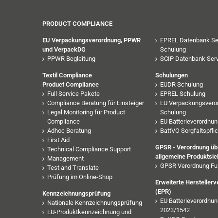
PRODUCT COMPLIANCE
EU Verpackungsverordnung, PPWR
EPREL Datenbank Se
und VerpackDG
Schulung
PPWR Begleitung
SCIP Datenbank Serv
Textil Compliance
Schulungen
Product Compliance
EUDR Schulung
Full Service Pakete
EPREL Schulung
Compliance Beratung für Einsteiger
EU Verpackungsvero
Legal Monitoring für Product
Schulung
Compliance
EU Batterieverordnu
Adhoc Beratung
BattVO Sorgfaltspfli
First Aid
GPSR - Verordnung übe
Technical Compliance Support
allgemeine Produktsic
Management
GPSR Verordnung Ful
Test and Translate
Prüfung im Online-Shop
Erweiterte Hersteller
(EPR)
Kennzeichnungsprüfung
EU Batterieverordnun
Nationale Kennzeichnungsprüfung
2023/1542
EU-Produktkennzeichnung und