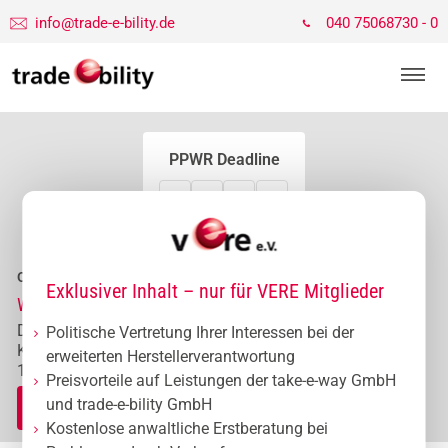
info@trade-e-bility.de
040 75068730 - 0
PPWR Deadline
03
19
52
09
Tage
Stunden
Minuten
Sekunden
Online-Workshops zur Verpackungsverordnung
Exklusiver Inhalt – nur für VERE Mitglieder
Wir bereiten Sie gezielt auf die PPWR-Hauptthemen vor
Deep Dive Themen: technische Unterlagen und
Politische Vertretung Ihrer Interessen bei der
Konformitätserklärung, EPR, praktische Änderungen ab
erweiterten Herstellerverantwortung
12.08. Jetzt Themen wählen und Platz sichern.
Preisvorteile auf Leistungen der take-e-way GmbH
×
und trade-e-bility GmbH
Jetzt anmelden
Kostenlose anwaltliche Erstberatung bei