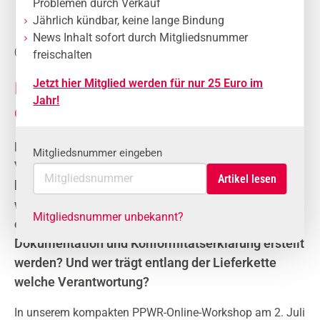
Problemen durch Verkauf
Jährlich kündbar, keine lange Bindung
News Inhalt sofort durch Mitgliedsnummer
01.06.2026
PPWR-Workshop
freischalten
Jetzt hier Mitglied werden für nur 25 Euro im
Konformitätserklärung für Verpackungen
Jahr!
erstellen
Die entscheidenden Regeln der neuen EU-
Mitgliedsnummer eingeben
Verpackungsverordnung (PPWR) stehen kurz
bevor – doch viele Händler und Hersteller sind
weiterhin unsicher: Welche Unterlagen sind
Mitgliedsnummer unbekannt?
erforderlich? Wann müssen technische
Dokumentation und Konformitätserklärung erstellt
werden? Und wer trägt entlang der Lieferkette
welche Verantwortung?
In unserem kompakten PPWR-Online-Workshop am 2. Juli