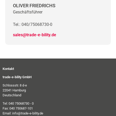
OLIVER FRIEDRICHS
Geschäftsführer
Tel.: 040/75068730-0
sales@trade-e-bility.de
Kontakt
trade-e-bility GmbH
Schlossstr. 8 d-e
22041 Hamburg
Deutschland
Tel: 040 75068730 - 0
Fax: 040 750687-101
Email: info@trade-e-bility.de