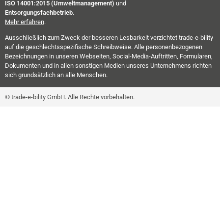
ISO 14001:2015 (Umweltmanagement)
und
Entsorgungsfachbetrieb.
Mehr erfahren
.
Ausschließlich zum Zweck der besseren Lesbarkeit verzichtet trade-e-bility
auf die geschlechtsspezifische Schreibweise. Alle personenbezogenen
Bezeichnungen in unseren Webseiten, Social-Media-Auftritten, Formularen,
Dokumenten und in allen sonstigen Medien unseres Unternehmens richten
sich grundsätzlich an alle Menschen.
© trade-e-bility GmbH. Alle Rechte vorbehalten.